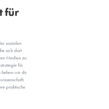
 für
der sozialen
ie sich dort
ialen Medien zu
trategie für
iefern wir dir
wissenschaft,
re praktische